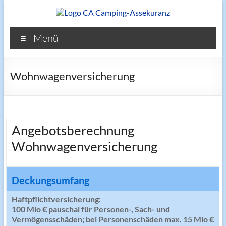
Zum
Inhalt
springen
Reisemobilversicherung.de
Menü
Wohnwagenversicherung
Angebotsberechnung
Wohnwagenversicherung
Deckungsumfang
Haftpflichtversicherung:
100 Mio € pauschal für Personen-, Sach- und
Vermögensschäden; bei Personenschäden max. 15 Mio €