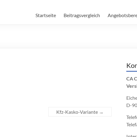
.de
Startseite
Beitragsvergleich
Angebotsber
Kon
CA C
Vers
Eiche
D-90
Kfz-Kasko-Variante
→
Telef
Telef
Inte