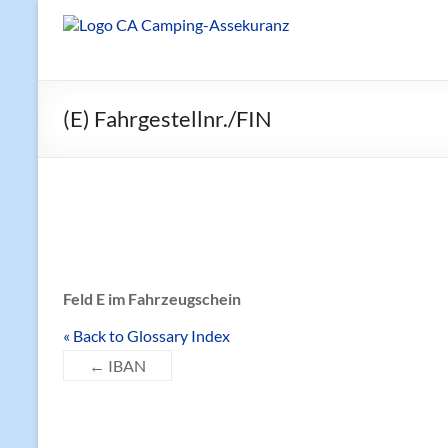
Zum
Inhalt
Reisemobilversicherung
springen
(E) Fahrgestellnr./FIN
Feld E im Fahrzeugschein
« Back to Glossary Index
←
IBAN