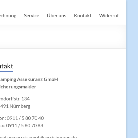
echnung
Service
Über uns
Kontakt
Widerruf
takt
amping Assekuranz GmbH
icherungsmakler
ndorffstr. 134
491 Nürnberg
on: 0911 / 5 80 70 40
ax: 0911 / 5 80 70 88
rnet: www.reisemobilversicherung.de