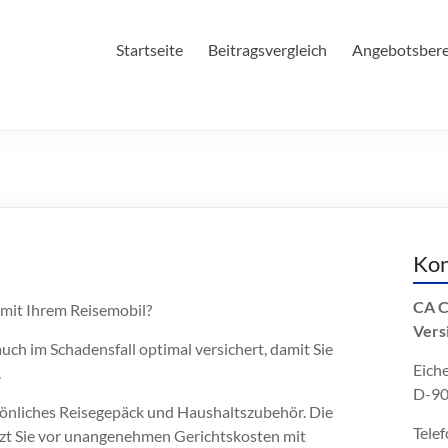
.de
Startseite
Beitragsvergleich
Angebotsber
Kon
CA C
 mit Ihrem Reisemobil?
Vers
ch im Schadensfall optimal versichert, damit Sie
Eiche
.
D-90
rsönliches Reisegepäck und Haushaltszubehör. Die
Telef
zt Sie vor unangenehmen Gerichtskosten mit