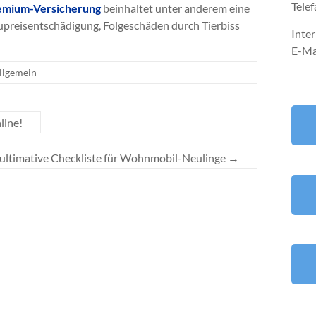
Telef
emium-Versicherung
beinhaltet unter anderem eine
preisentschädigung, Folgeschäden durch Tierbiss
Inte
E-Ma
llgemein
line!
ultimative Checkliste für Wohnmobil-Neulinge
→