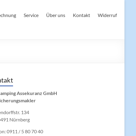
echnung
Service
Über uns
Kontakt
Widerruf
takt
amping Assekuranz GmbH
icherungsmakler
ndorffstr. 134
491 Nürnberg
on: 0911 / 5 80 70 40