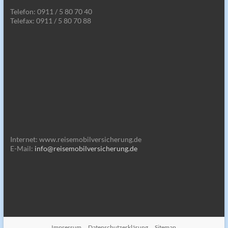
Telefon: 0911 / 5 80 70 40
Telefax: 0911 / 5 80 70 88
Internet: www.reisemobilversicherung.de
E-Mail:
info@reisemobilversicherung.de
Impressum
Datenschutzerklärung
Sitemap