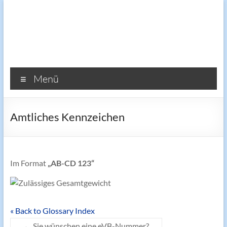
Zum
Inhalt
springen
Reisemobilversicherung.de
Menü
Amtliches Kennzeichen
Im Format
„AB-CD 123“
« Back to Glossary Index
←
Sie wünschen eine eVB-Nummer?