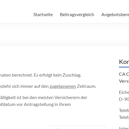
.de
Startseite
Beitragsvergleich
Angebotsber
Kon
CA C
aten berechnet. Es erfolgt kein Zuschlag.
Vers
zieht sich immer auf den
zugelassenen
Zeitraum.
Eiche
fälligkeit ist bei den meisten Versicherern der
D-90
ufdatum vor Antragstellung in Ihrem
Telef
Telef
Inte