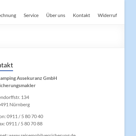
echnung
Service
Über uns
Kontakt
Widerruf
takt
amping Assekuranz GmbH
icherungsmakler
ndorffstr. 134
491 Nürnberg
on: 0911 / 5 80 70 40
ax: 0911 / 5 80 70 88
rnet: www.reisemobilversicherung.de